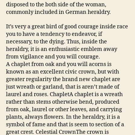
disposed to the both side of the woman,
commonly included in German heraldry.
It’s very a great bird of good courage inside race
you to have a tendency to endeavor, if
necessary, to the dying. Thus, inside the
heraldry, it is an enthusiastic emblem away
from vigilance and you will courage.
A chaplet from oak and you will acorns is
known as an excellent civic crown, but with
greater regularity the brand new chaplet are
just wreath or garland, that is aren’t made of
laurel and roses. ChapletA chaplet is a wreath
rather than stems otherwise bend, produced
from oak, laurel or other leaves, and carrying
plants, always flowers. In the heraldry, it is a
symbol of fame and that is seem to section of a
great crest. Celestial CrownThe crown is