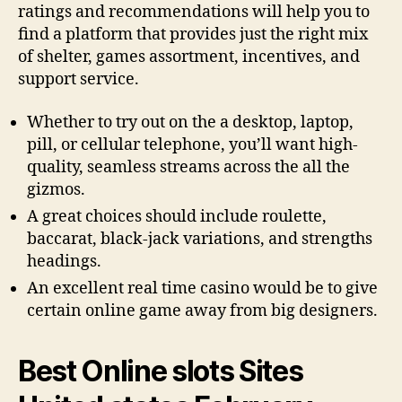
ratings and recommendations will help you to
find a platform that provides just the right mix
of shelter, games assortment, incentives, and
support service.
Whether to try out on the a desktop, laptop,
pill, or cellular telephone, you’ll want high-
quality, seamless streams across the all the
gizmos.
A great choices should include roulette,
baccarat, black-jack variations, and strengths
headings.
An excellent real time casino would be to give
certain online game away from big designers.
Best Online slots Sites