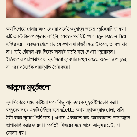
ক্যাসিনোতে খেলায় অংশ নেওয়া মানেই শুধুমাত্র জয়ের প্রতিযোগিতা নয়।
এটি একটি টানাপোড়েনের কাহিনী, যেখানে প্রতিটি খেলা নতুন চ্যালেঞ্জ নিয়ে
হাজির হয়। একজন খেলোয়াড় যে কখনোবা বিজয়ী হয়ে উঠবেন, তা বলা যায়
না। তাই কৌশল এবং নিজের সামর্থ্য যাচাই করে নেওয়া প্রয়োজন।
ইতিহাসের পরিপ্রেক্ষিতে, ক্যাসিনো ব্যবসার মধ্যে রয়েছে অনেক রূপান্তর,
যা এর চ>(হর্তিক পরিস্থিতি তৈরি করে।
আনন্দের মুহূর্তগুলো
ক্যাসিনোতে সময় কাটানো মানে কিছু আনন্দদায়ক মুহূর্ত উপভোগ করা।
বন্ধুদের সাথে একটি টেবিলে বসে রূlette অথবা ব্ল্যাকজ্যাক খেলা, হাসি-
ঠাট্টা করার সুযোগ তৈরি করে। এখানে একজনের জয় আরেকজনের সঙ্গে আনন্দ
ভাগাভাগি করার জায়গা। প্রতিটা বিজয়ের সঙ্গে আসে আনন্দের ঢেউ, যা
ভোলার নয়।