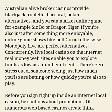
Australian alive broker casinos provide
blackjack, roulette, baccarat, poker
alternatives, and you can market online game
for example Sic Bo or Dragon Tiger. If you’re
also just after some thing more enjoyable,
online game shows like hell Go out otherwise
Monopoly Live are perfect alternatives.
Concurrently, live local casino on the internet
real money web sites enable you to explore
limits as low as a number of cents. There’s zero
stress out of someone seeing just how much
you’lso are betting or how quickly you’re also to
play.
Before you sign right up inside an internet local
casino, be cautious about promotions. Of
numerous web based casinos create think