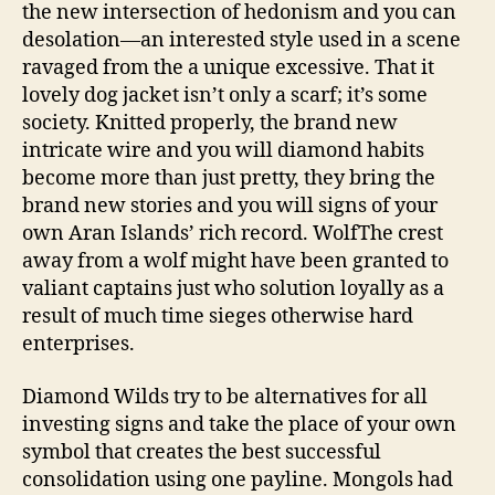
the new intersection of hedonism and you can
desolation—an interested style used in a scene
ravaged from the a unique excessive. That it
lovely dog jacket isn’t only a scarf; it’s some
society. Knitted properly, the brand new
intricate wire and you will diamond habits
become more than just pretty, they bring the
brand new stories and you will signs of your
own Aran Islands’ rich record. WolfThe crest
away from a wolf might have been granted to
valiant captains just who solution loyally as a
result of much time sieges otherwise hard
enterprises.
Diamond Wilds try to be alternatives for all
investing signs and take the place of your own
symbol that creates the best successful
consolidation using one payline. Mongols had