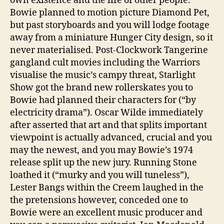
own existence and the life of other people.
Bowie planned to motion picture Diamond Pet,
but past storyboards and you will lodge footage
away from a miniature Hunger City design, so it
never materialised. Post-Clockwork Tangerine
gangland cult movies including the Warriors
visualise the music’s campy threat, Starlight
Show got the brand new rollerskates you to
Bowie had planned their characters for (“by
electricity drama”). Oscar Wilde immediately
after asserted that art and that splits important
viewpoint is actually advanced, crucial and you
may the newest, and you may Bowie’s 1974
release split up the new jury. Running Stone
loathed it (“murky and you will tuneless”),
Lester Bangs within the Creem laughed in the
the pretensions however, conceded one to
Bowie were an excellent music producer and