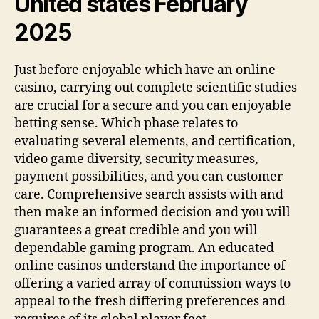
United states February
2025
Just before enjoyable which have an online
casino, carrying out complete scientific studies
are crucial for a secure and you can enjoyable
betting sense. Which phase relates to
evaluating several elements, and certification,
video game diversity, security measures,
payment possibilities, and you can customer
care. Comprehensive search assists with and
then make an informed decision and you will
guarantees a great credible and you will
dependable gaming program. An educated
online casinos understand the importance of
offering a varied array of commission ways to
appeal to the fresh differing preferences and