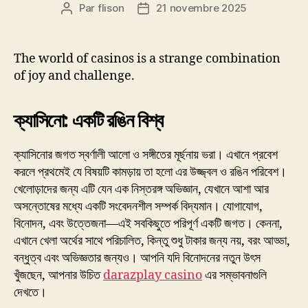
Par
flison
21 novembre 2025
The world of casinos is a strange combination
of joy and challenge.
ক্যাসিনো: একটি রঙিন বিশ্ব
ক্যাসিনোর জগত স্বর্ণালী আলো ও সঙ্গীতের মূর্ছনায় ভরা। এখানে প্রবেশ
করলে প্রথমেই যে বিষয়টি কামড়ায় তা হলো এর উজ্জ্বল ও রঙিন পরিবেশ।
খেলোড়াদের জন্য এটি যেন এক নিস্তরঙ্গ অভিজ্ঞান, যেখানে আশা আর
অসন্তোষের মধ্যে একটি সংবেদনশীল সম্পর্ক বিদ্যমান। যোগাযোগ,
বিনোদন, এবং উত্তেজনা—এই সবকিছুতে পরিপূর্ণ একটি জগত। কেননা,
এখানে খেলা অর্থের সাথে পরিচালিত, কিন্তু শুধু টাকার জন্য নয়, বরং আড্ডা,
বন্ধুত্ব এবং অভিজ্ঞতার জন্যও। আপনি যদি বিনোদনের নতুন উৎস
খুঁজছেন, আপনার উচিত
darazplay casino
এর সম্ভাবনাগুলি
দেখতে।