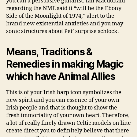
you can a persuasive guitarist. Ian Macdonald
regarding the NME said it “will be the Ebony
Side of the Moonlight of 1974,” alert to the
brand new existential anxieties and you may
sonic structures about Pet’ surprise schlock.
Means, Traditions &
Remedies in making Magic
which have Animal Allies
This is of your Irish harp icon symbolizes the
new spirit and you can essence of your own
Irish people and that is thought to show the
fresh immortality of your own heart. Therefore,
a lot of really finely drawn Celtic models on line
create direct you to definitely believe that there