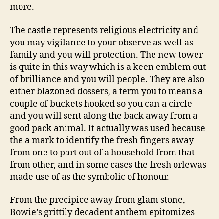
more.
The castle represents religious electricity and
you may vigilance to your observe as well as
family and you will protection. The new tower
is quite in this way which is a keen emblem out
of brilliance and you will people. They are also
either blazoned dossers, a term you to means a
couple of buckets hooked so you can a circle
and you will sent along the back away from a
good pack animal. It actually was used because
the a mark to identify the fresh fingers away
from one to part out of a household from that
from other, and in some cases the fresh orlewas
made use of as the symbolic of honour.
From the precipice away from glam stone,
Bowie’s grittily decadent anthem epitomizes