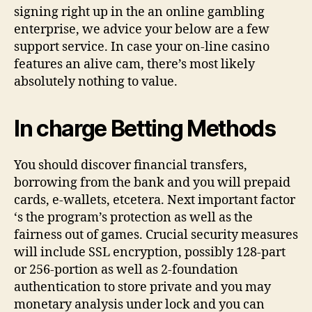
signing right up in the an online gambling
enterprise, we advice your below are a few
support service. In case your on-line casino
features an alive cam, there’s most likely
absolutely nothing to value.
In charge Betting Methods
You should discover financial transfers,
borrowing from the bank and you will prepaid
cards, e-wallets, etcetera. Next important factor
‘s the program’s protection as well as the
fairness out of games. Crucial security measures
will include SSL encryption, possibly 128-part
or 256-portion as well as 2-foundation
authentication to store private and you may
monetary analysis under lock and you can