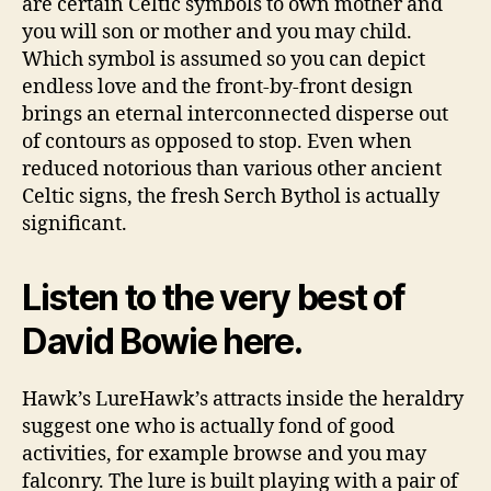
are certain Celtic symbols to own mother and
you will son or mother and you may child.
Which symbol is assumed so you can depict
endless love and the front-by-front design
brings an eternal interconnected disperse out
of contours as opposed to stop. Even when
reduced notorious than various other ancient
Celtic signs, the fresh Serch Bythol is actually
significant.
Listen to the very best of
David Bowie here.
Hawk’s LureHawk’s attracts inside the heraldry
suggest one who is actually fond of good
activities, for example browse and you may
falconry. The lure is built playing with a pair of