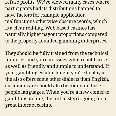
refuse profits. We’ve viewed many cases where
participants had its distributions banned to
have factors for example application
malfunctions otherwise obscure words, which
is a clear red-flag. Web based casinos has
naturally higher payout proportions compared
to the property-founded gambling enterprises.
They should be fully trained from the technical
inquiries and you can issues which could arise,
as well as friendly and simple to understand. If
your gambling establishment you’re to play at
the also offers some other dialects than English,
customer care should also be found in those
people languages. When you’re a new comer to
gambling on line, the initial step is going for a
great internet casino.