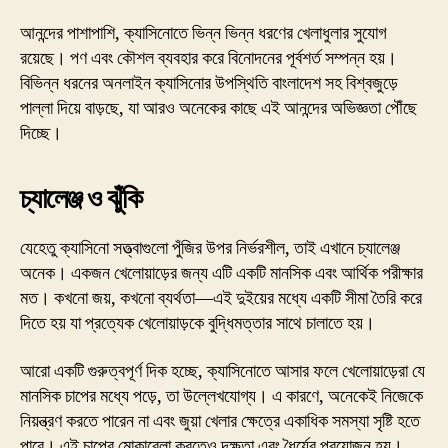
আনন্দের পাশাপাশি, ক্যাসিনোতে ভিন্ন ভিন্ন ধরণের খেলাধুলার সুযোগ
রয়েছে। পণ এবং কৌশল ব্যবহার করে বিনোদনের পূর্বশর্ত সম্পন্ন হয়।
বিভিন্ন ধরনের অনলাইন ক্যাসিনোর উপস্থিতি বাংলাদেশ সহ বিশ্বজুড়ে
পাল্লা দিয়ে বাড়ছে, যা আরও অনেকের কাছে এই আনন্দের অভিজ্ঞতা পৌঁছে
দিচ্ছে।
চ্যালেঞ্জ ও ঝুঁকি
যেহেতু ক্যাসিনো সত্ত্বাগুলো পুঁজির উপর নির্ভরশীল, তাই এখানে চ্যালেঞ্জ
অনেক। একজন খেলোয়াড়ের জন্য এটি একটি মানসিক এবং আর্থিক পরীক্ষার
মত। কখনো জয়, কখনো ব্যর্থতা—এই দুইয়ের মধ্যে একটি সীমা তৈরি করে
দিতে হয় যা প্রত্যেক খেলোয়াড়কে বুদ্ধিমত্তার সাথে চালাতে হয়।
আরো একটি গুরুত্বপূর্ণ দিক হচ্ছে, ক্যাসিনোতে আসার ফলে খেলোয়াড়েরা যে
মানসিক চাপের মধ্যে পড়ে, তা উল্লেখযোগ্য। এ কারণে, অনেকেই নিজেকে
নিয়ন্ত্রণ করতে পারেন না এবং জুয়া খেলার ক্ষেত্রে একাধিক সমস্যা সৃষ্টি হতে
পারে। এই চাপের মোকাবেলা করতেও দক্ষতা এবং ধৈর্যের প্রয়োজন হয়।