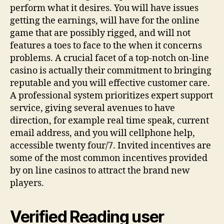
perform what it desires. You will have issues
getting the earnings, will have for the online
game that are possibly rigged, and will not
features a toes to face to the when it concerns
problems. A crucial facet of a top-notch on-line
casino is actually their commitment to bringing
reputable and you will effective customer care.
A professional system prioritizes expert support
service, giving several avenues to have
direction, for example real time speak, current
email address, and you will cellphone help,
accessible twenty four/7. Invited incentives are
some of the most common incentives provided
by on line casinos to attract the brand new
players.
Verified Reading user